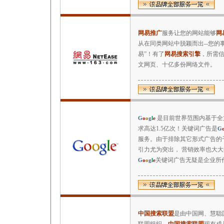
网易推广
服务让您的网站能够
网
从在同类网站中脱颖而出--您的
易”！有了
网易搜索引擎
，所需信
文网页、十亿多份网络文件。
是目前世界范围内基于全
G
o
o
g
l
e
求高达1.5亿次！关键词广告是
G
服务。由于排除其它形式广告的
引力尤为突出， 营销效率也大
关键词广告无疑是企业所
G
o
o
g
l
e
中国搜索联盟
是由中国网、慧聪